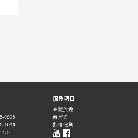
服務項目
團體旅遊
78-0908
自駕遊
26-1096
郵輪假期
7275